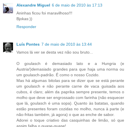
Alexandre Miguel
6 de maio de 2010 às 17:13
Aninhas ficou foi maravilhoso!!!
Bjokas:))
Responder
Luís Pontes
7 de maio de 2010 às 13:44
Vamos lá ver se desta vez não sou bruto...
O goulasch é demasiado lato e a Hungria (e
Austria!)demasiado grandes para que haja uma norma ou
um goulasch-padrão. É como o nosso Cozido.
Mas há algumas bitolas para se dizer que se está perante
um goulasch e não perante carne de vaca guisada aos
cubos, é claro; além da paprika sempre presente, temos o
molho que deve ser engrossado com farinha (não esquecer
que lá, goulasch é uma sopa). Quanto às batatas, quando
estão presentes foram cozidas no molho, nunca à parte (e
não-fritas também, já agora) o que as enche de sabor.
Adorei o toque criativo das casquinhas de limão, só que
assim falha o quase-quase!